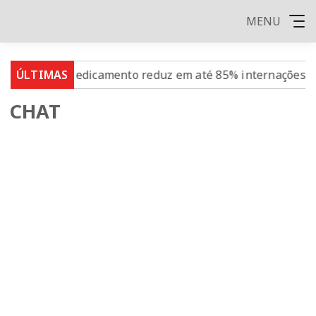
MENU
ia cai
ÚLTIMAS
Medicamento reduz em até 85% internações no S
CHAT