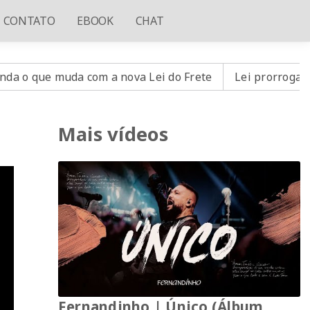
CONTATO
EBOOK
CHAT
ue muda com a nova Lei do Frete
Lei prorroga uso do F
Mais vídeos
Fernandinho | Único (Álbum