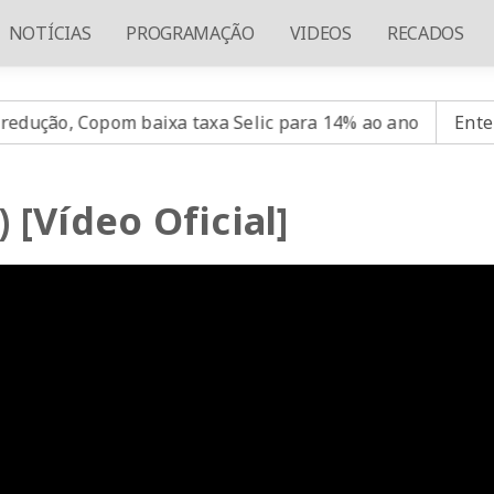
NOTÍCIAS
PROGRAMAÇÃO
VIDEOS
RECADOS
, Copom baixa taxa Selic para 14% ao ano
Entenda o q
) [Vídeo Oficial]