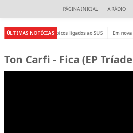
PÁGINA INICIAL
A RÁDIO
ospitais filantrópicos ligados ao SUS
ÚLTIMAS NOTÍCIAS
Em nova redução
Ton Carfi - Fica (EP Tríade