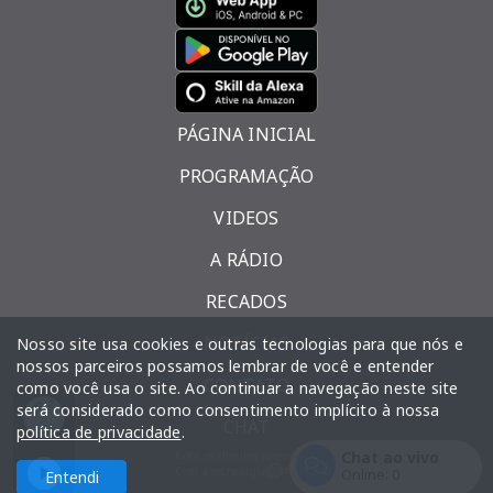
PÁGINA INICIAL
PROGRAMAÇÃO
VIDEOS
A RÁDIO
RECADOS
NOTÍCIAS
Nosso site usa cookies e outras tecnologias para que nós e
nossos parceiros possamos lembrar de você e entender
CONTATO
como você usa o site. Ao continuar a navegação neste site
será considerado como consentimento implícito à nossa
CHAT
na - Parte 2
o louvor
Estação louvor
Melhor da semana - Parte 2
política de privacidade
.
Chat ao vivo
Todos os direitos reservados.
Com a tecnologia
Online:
0
Entendi